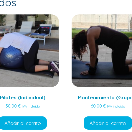
ados
Pilates (Individual)
Mantenimiento (Grup
30,00
€
60,00
€
IVA incluido
IVA incluido
Añadir al carrito
Añadir al carrito