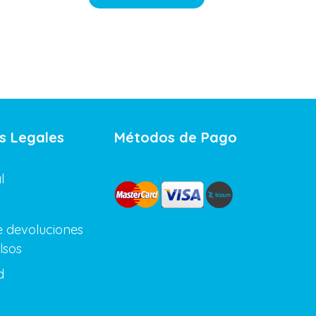
s Legales
Métodos de Pago
l
de devoluciones
lsos
d