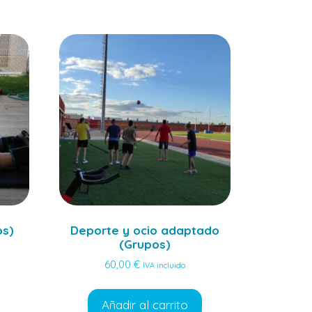
os)
Deporte y ocio adaptado
(Grupos)
60,00
€
IVA incluido
Añadir al carrito