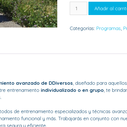
Añadir al carri
Categorías:
Programas
,
P
iento avanzado de DDiversos
, diseñado para aquello
entre entrenamiento
individualizado o en grupo
, te brinda
.
dos de entrenamiento especializados y técnicas avanza
enamiento funcional y más. Trabajarás en conjunto con nu
a segura y eficiente.