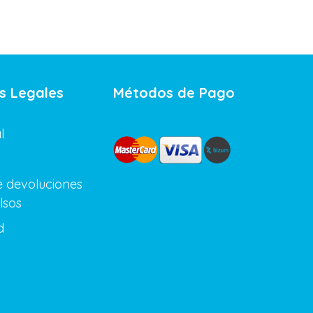
s Legales
Métodos de Pago
l
de devoluciones
lsos
d