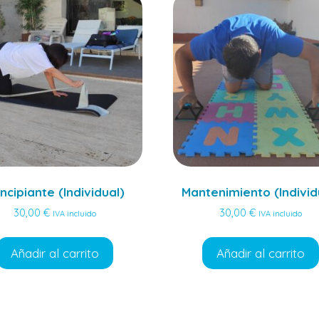
incipiante (Individual)
Mantenimiento (Individ
30,00
€
30,00
€
IVA incluido
IVA incluido
Añadir al carrito
Añadir al carrito