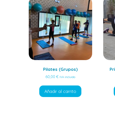
Pilates (Grupos)
Pr
60,00
€
IVA incluido
Añadir al carrito