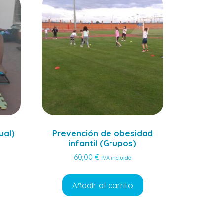
ual)
Prevención de obesidad
infantil (Grupos)
60,00
€
IVA incluido
Añadir al carrito